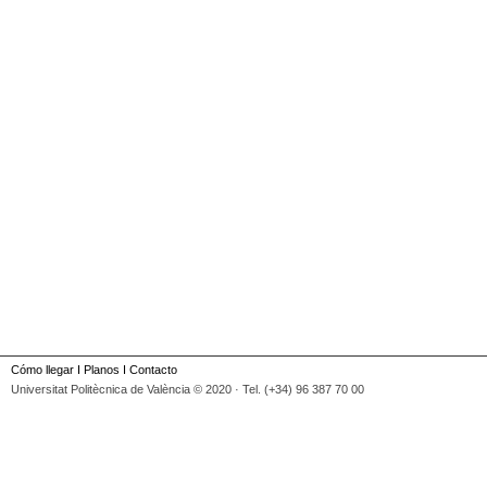
Cómo llegar
I
Planos
I
Contacto
Universitat Politècnica de València © 2020 · Tel. (+34) 96 387 70 00