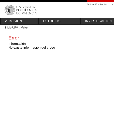
Valencià
·
English
I
a
ADMISIÓN
ESTUDIOS
INVESTIGACIÓN
Inicio UPV
::
Volver
Error
Información
No existe información del vídeo