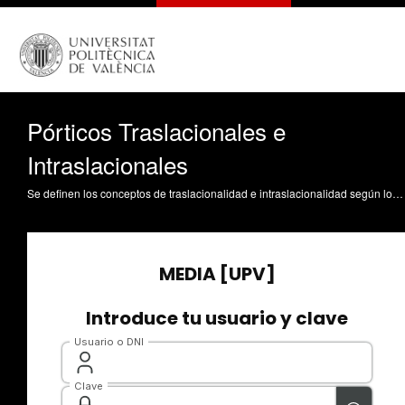
Pórticos Traslacionales e
Intraslacionales
Se definen los conceptos de traslacionalidad e intraslacionalidad según los criterios del Código Técnico de la Edificación. Se completa con la definición de pórtico arriostrado. Guardiola Víllora, AP. (2011). Pórticos Traslacionales e Intraslacionales. https://riunet.upv.es/handle/10251/13194