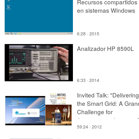
Recursos compartidos
en sistemas Windows
6:28 · 2015
Analizador HP 8590L
6:33 · 2014
Invited Talk: "Delivering
the Smart Grid: A Gran
Challenge for
Autonomous Agents". D
59:24 · 2012
Alex Rogers