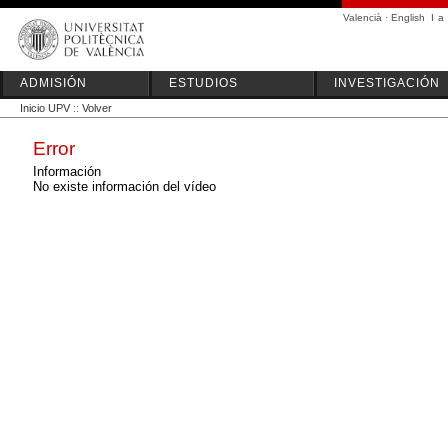
Valencià
·
English
I
a
ADMISIÓN
ESTUDIOS
INVESTIGACIÓN
Inicio UPV
::
Volver
Error
Información
No existe información del vídeo