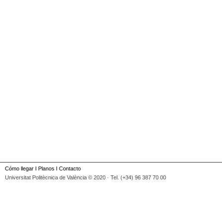
Cómo llegar
I
Planos
I
Contacto
Universitat Politècnica de València © 2020 · Tel. (+34) 96 387 70 00