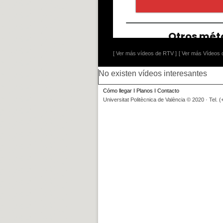
[ Ver más vídeos de RTV ]
[ Ver más Vídeos d
No existen vídeos interesantes
Cómo llegar
I
Planos
I
Contacto
Universitat Politècnica de València © 2020 · Tel. 