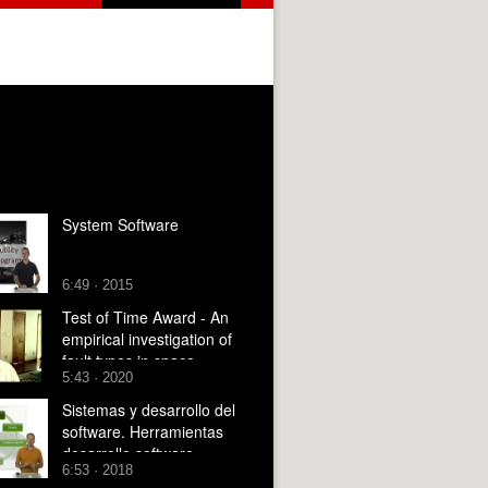
System Software
6:49 · 2015
Test of Time Award - An
empirical investigation of
fault types in space
5:43 · 2020
mission system software
Sistemas y desarrollo del
software. Herramientas
desarrollo software
6:53 · 2018