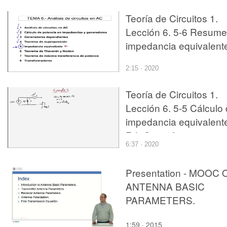
Teoría de Circuitos 1.
Lección 6. 5-6 Resum
impedancia equivalent
2:15 · 2020
Teoría de Circuitos 1.
Lección 6. 5-5 Cálculo
impedancia equivalent
R,L,C con fuentes
6:37 · 2020
independientes
Presentation - MOOC 
ANTENNA BASIC
PARAMETERS.
1:59 · 2015