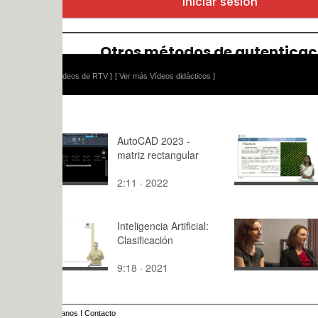
ídeos de RTV ]
[ Ver más Vídeos didácticos ]
AutoCAD 2023 -
La biodiver
matriz rectangular
commune 
benitatxell 
2:11 · 2022
1:19 · 201
biomoscatel
Inteligencia Artificial:
UPV-Conve
Clasificación
Science
9:18 · 2021
2:06 · 202
anos
I
Contacto