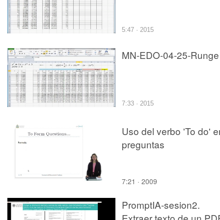
5:47 · 2015
MN-EDO-04-25-Runge
7:33 · 2015
Uso del verbo 'To do' e
preguntas
7:21 · 2009
PromptIA-sesion2.
Extraer texto de un PD