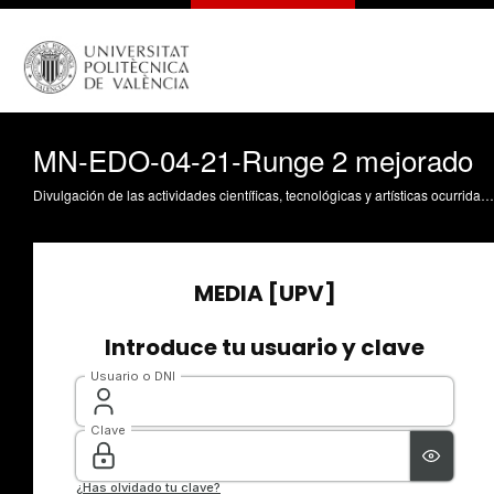
MN-EDO-04-21-Runge 2 mejorado
Divulgación de las actividades científicas, tecnológicas y artísticas ocurridas en los tres campus de la UPV