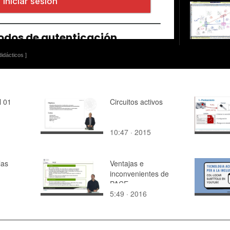
idácticos ]
l 01
Circuitos activos
10:47 · 2015
las
Ventajas e
inconvenientes de
PACE
5:49 · 2016