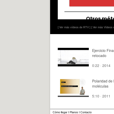
[ Ver más vídeos de RTV ]
[ Ver más Vídeos d
Ejercicio Fina
retocado
0:22 · 2014
Polaridad de 
moléculas
5:10 · 2011
Cómo llegar
I
Planos
I
Contacto