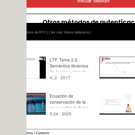
ídeos de RTV ]
[ Ver más Vídeos didácticos ]
LTP. Tema 2.2.
V42 Cambi
Semántica dinámica
en H
de los lenguajes de
4:,2 · 2017
7:48 · 202
programación:
introducción
Ecuación de
Trabajando
conservación de la
masa aplicada flujos
5:24 · 2025
15:46 · 20
compresibles
anos
I
Contacto