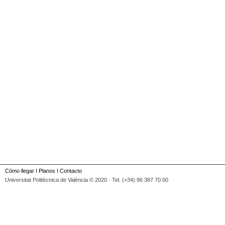
Cómo llegar
I
Planos
I
Contacto
Universitat Politècnica de València © 2020 · Tel. (+34) 96 387 70 00