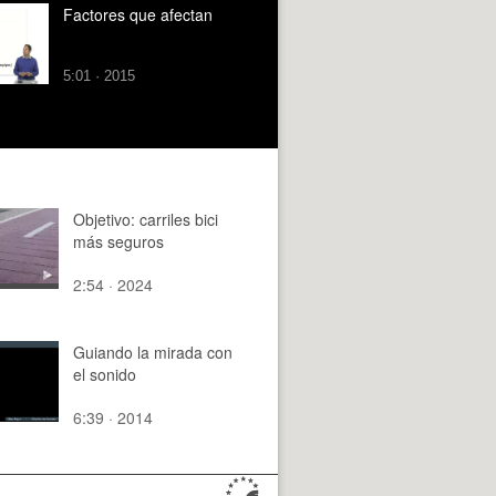
Factores que afectan
5:01 · 2015
Objetivo: carriles bici
más seguros
2:54 · 2024
Guiando la mirada con
el sonido
6:39 · 2014