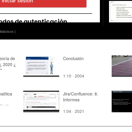
idácticos ]
eoría de
Conclusión
¿ 2020 ¿
7 ¿
1:10 · 2004
 10
alítica
Jira/Confluence: 8.
Informes
de un
1:04 · 2021
T