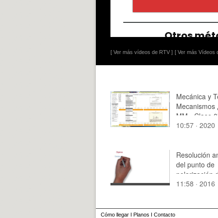
[ Ver más vídeos de RTV ]
[ Ver más Vídeos d
Mecánica y T
Mecanismos 
MM - Clase 0
10:57 · 2020
Tramo 09 de
Resolución an
del punto de
polarización 
11:58 · 2016
transistor BJ
Cómo llegar
I
Planos
I
Contacto