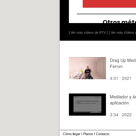
[ Ver más vídeos de RTV ]
[ Ver más Vídeos d
Drag Up Medi
Ferrxn
4:01 · 2021
Mediador y á
aplicación
3:34 · 2022
Cómo llegar
I
Planos
I
Contacto