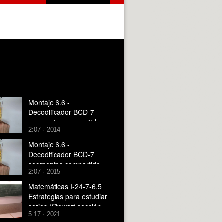
Montaje 6.6 -
Decodificador BCD-7
segmentos compartido
2:07 · 2014
Montaje 6.6 -
Decodificador BCD-7
segmentos compartido
2:07 · 2015
Matemáticas I-24-7-6.5
Estrategias para estudiar
series (Stewart sección
5:17 · 2021
11.7)