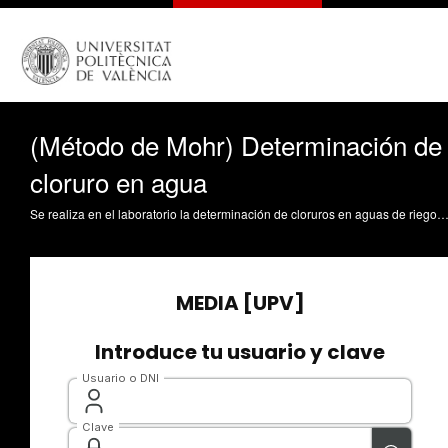
(Método de Mohr) Determinación de
cloruro en agua
Se realiza en el laboratorio la determinación de cloruros en aguas de riego Soriano Soto, MD. (2015). (Método de Mohr) Determinación de cloruro en agua. Universitat Politècnica de València. https://riunet.upv.e