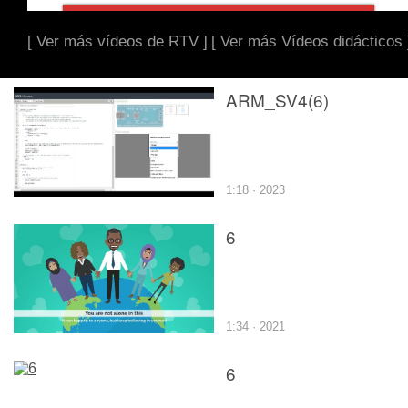
[ Ver más vídeos de RTV ]
[ Ver más Vídeos didácticos 
ARM_SV4(6)
1:18 · 2023
6
1:34 · 2021
6