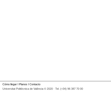
Cómo llegar
I
Planos
I
Contacto
Universitat Politècnica de València © 2020 · Tel. (+34) 96 387 70 00