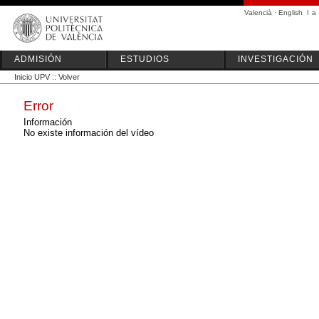
Valencià
·
English
I
a
ADMISIÓN
ESTUDIOS
INVESTIGACIÓN
Inicio UPV
::
Volver
Error
Información
No existe información del vídeo