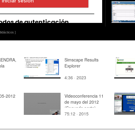
idácticos ]
RENDRA,
Simscape Results
ola
Explorer
4:36 · 2023
-05-2012
Videoconferencia 11
de mayo del 2012
(Segunda parte)
75:12 · 2015