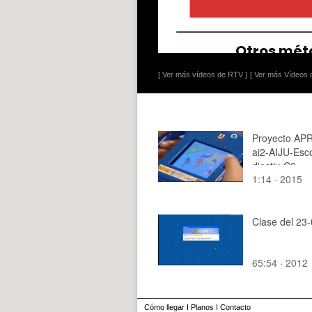
[ Ver más vídeos de RTV ]
[ Ver más Vídeos d
Proyecto AP
ai2-AIJU-Esc
d'estiu C9
1:14 · 2015
Clase del 23
65:54 · 2012
Cómo llegar
I
Planos
I
Contacto