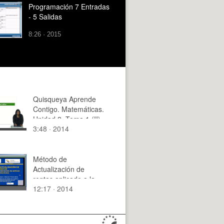
Programación 7 Entradas
- 5 Salidas
8:26 · 2015
Quisqueya Aprende
Contigo. Matemáticas.
Unidad 2. Tema 1 (II)
3:48 · 2014
Método de
Actualización de
rentas aplicado a la
12:17 · 2014
valoración de activos
ambientales