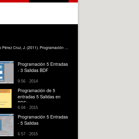
Vídeo didáctico de la programación en FBD de un programa de control de tres salidas mediante cinco entradas para el zelio Pérez Cruz, J. (2011). Programación 5 Entradas - 3 Salidas BDF. https://riunet.upv.es/handle/10251/10853
Programación 5 Entradas
- 3 Salidas BDF
9:56 · 2014
Programación de 5
entradas 5 Salidas en
BDF:
6:04 · 2015
Programación 5 Entradas
- 5 Salidas
6:57 · 2015