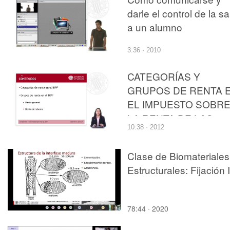
darle el control de la sa
a un alumno
3:36 · 2010
CATEGORÍAS Y
GRUPOS DE RENTA 
EL IMPUESTO SOBR
LA RENTA DE LAS
10:38 · 2012
PERSONAS FÍSICAS
Clase de Biomateriales
Estructurales: Fijación I
78:44 · 2020