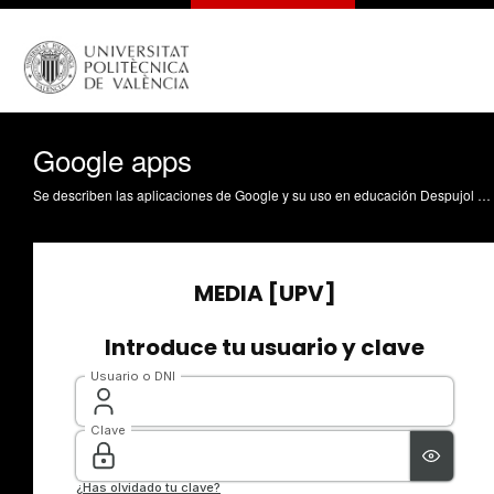
Google apps
Se describen las aplicaciones de Google y su uso en educación Despujol Zabala, I. (2016). Google apps. https://riunet.upv.es/handle/10251/67800 DER