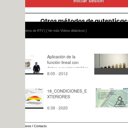
ídeos de RTV ]
[ Ver más Vídeos didácticos ]
Aplicación de la
MAD-Tema
función lineal con
datos experimentables
8:05 · 2012
3:36 · 202
18_CONDICIONES_E
Applied re
XTERIORES
methodology
task (Kun
6:38 · 2020
11:30 · 20
anos
I
Contacto