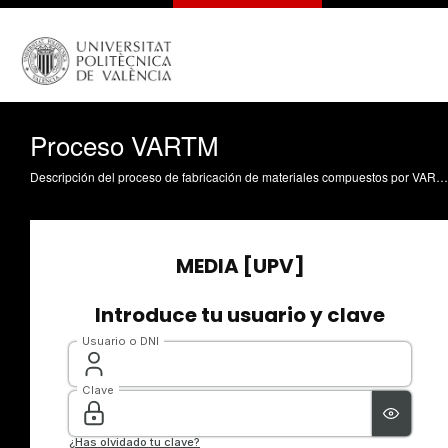
Proceso VARTM
Descripción del proceso de fabricación de materiales compuestos por VARTM Orozco Messana, J. (2008). Proceso VARTM. https://riunet.upv.es/handle/10251/1651