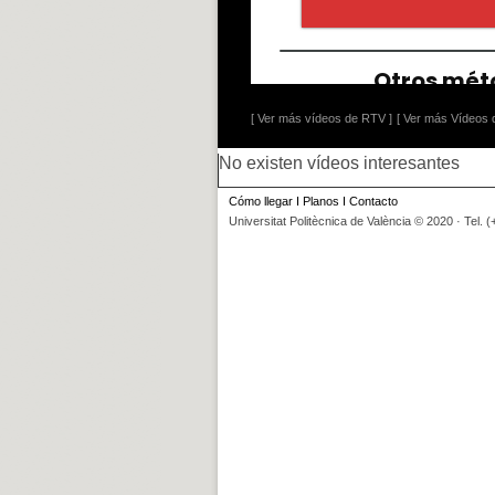
[ Ver más vídeos de RTV ]
[ Ver más Vídeos d
No existen vídeos interesantes
Cómo llegar
I
Planos
I
Contacto
Universitat Politècnica de València © 2020 · Tel. 