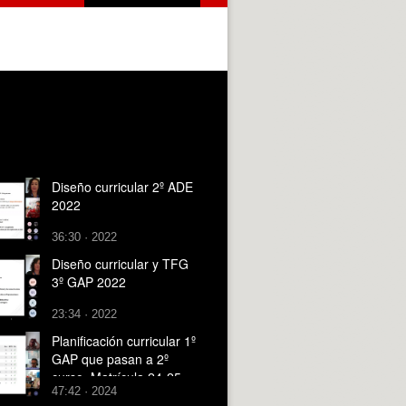
Diseño curricular 2º ADE
2022
36:30 · 2022
Diseño curricular y TFG
3º GAP 2022
23:34 · 2022
Planificación curricular 1º
GAP que pasan a 2º
curso_Matrícula 24-25
47:42 · 2024