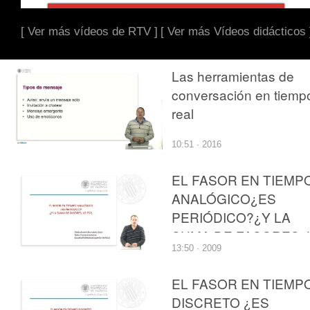
[ Ver más vídeos de RTV ]
[ Ver más Vídeos didácticos 
Las herramientas de
conversación en tiemp
real
10:51 · 2016
EL FASOR EN TIEMP
ANALÓGICO¿ES
PERIÓDICO?¿Y LA
SUMA DE FASORES, 
13:50 · 2009
ES?
EL FASOR EN TIEMP
DISCRETO ¿ES