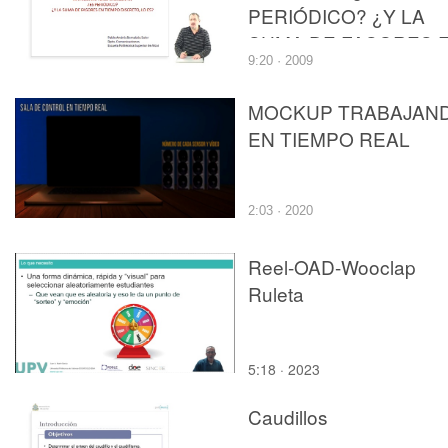
PERIÓDICO? ¿Y LA
SUMA DE FASORES 
9:20 · 2009
TIEMPO DISCRETO, 
ES?
MOCKUP TRABAJAN
EN TIEMPO REAL
2:03 · 2020
Reel-OAD-Wooclap
Ruleta
5:18 · 2023
Caudillos