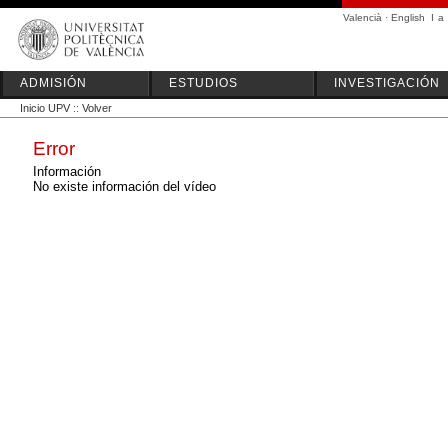
Valencià
·
English
I
a
ADMISIÓN
ESTUDIOS
INVESTIGACIÓN
Inicio UPV
::
Volver
Error
Información
No existe información del vídeo