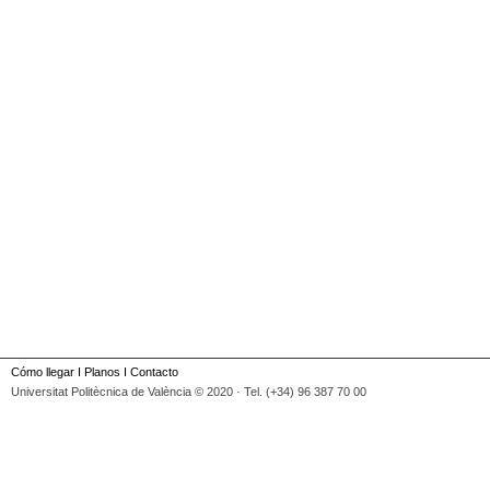
Cómo llegar
I
Planos
I
Contacto
Universitat Politècnica de València © 2020 · Tel. (+34) 96 387 70 00