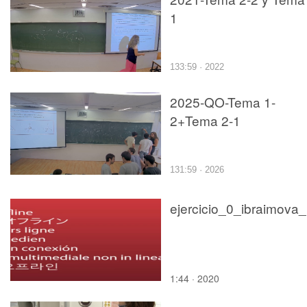
1
133:59 · 2022
2025-QO-Tema 1-
2+Tema 2-1
131:59 · 2026
ej
1:44 · 2020