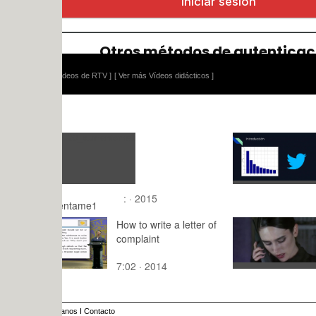
ídeos de RTV ]
[ Ver más Vídeos didácticos ]
Identificad
usando la 
Benford
10:02 · 20
: · 2015
entame1
How to write a letter of
Réquiem p
complaint
7:02 · 2014
10:22 · 20
anos
I
Contacto