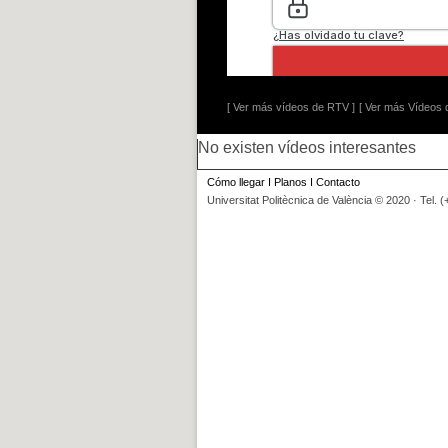
[ Ver más vídeos de RTV ]
[ Ver más Vídeos d
No existen vídeos interesantes
Cómo llegar
I
Planos
I
Contacto
Universitat Politècnica de València © 2020 · Tel. 