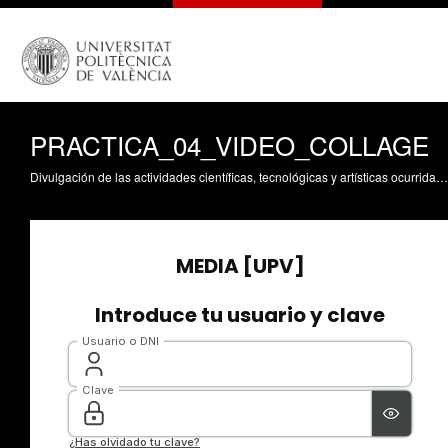
PRACTICA_04_VIDEO_COLLAGE
Divulgación de las actividades científicas, tecnológicas y artísticas ocurridas en los tres campus de la UPV