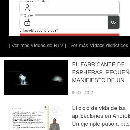
[ Ver más vídeos de RTV ]
[ Ver más Vídeos didácticos 
EL FABRICANTE DE
ESPHERAS. PEQUE
MANIFIESTO DE UN
ARTESANO EN SU
91:48 · 2012
TALLER.
El ciclo de vida de las
aplicaciones en Androi
Un ejemplo paso a pa