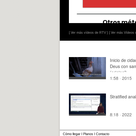
[ Ver más vídeos de RTV ]
[ Ver más Vídeos d
Inicio de cid
Deus con sa
(original)
1:58 · 2015
Stratified ana
8:18 · 2022
Cómo llegar
I
Planos
I
Contacto