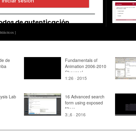
idácticos ]
ade de
Fundamentals of
mba
Animation 2006-2010
Showreel
1:26 · 2015
lysis Lab
16 Advanced search
form using exposed
filters
3:,6 · 2016