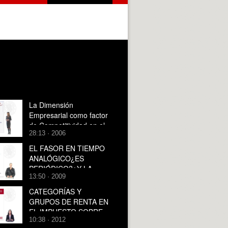
La Dimensión
Empresarial como factor
de Competitividad en el
28:13 · 2006
Cooperativismo agrario
español.Formas de
EL FASOR EN TIEMPO
Integración
ANALÓGICO¿ES
PERIÓDICO?¿Y LA
13:50 · 2009
SUMA DE FASORES, LO
ES?
CATEGORÍAS Y
GRUPOS DE RENTA EN
EL IMPUESTO SOBRE
10:38 · 2012
LA RENTA DE LAS