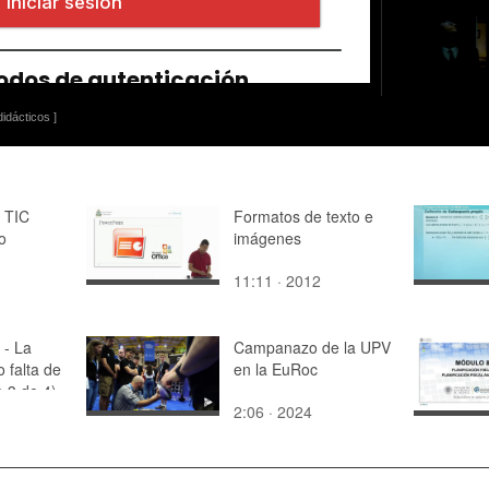
idácticos ]
 TIC
Formatos de texto e
o
imágenes
11:11 · 2012
 - La
Campanazo de la UPV
 falta de
en la EuRoc
e 3 de 4)
2:06 · 2024