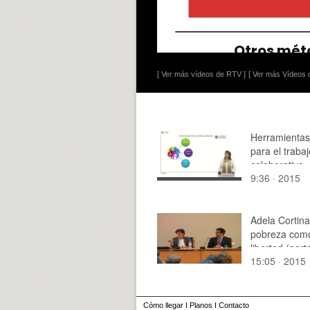
[ Ver más vídeos de RTV ]
[ Ver más Vídeos d
Herramientas
para el trabaj
colaborativo
9:36 · 2015
Adela Cortina
pobreza como
libertad (part
15:05 · 2015
Cómo llegar
I
Planos
I
Contacto