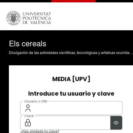
Els cereals
Divulgación de las actividades científicas, tecnológicas y artísticas ocurridas en los tres campus de la UPV