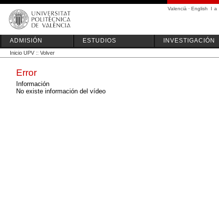
Valencià
·
English
I
a
ADMISIÓN
ESTUDIOS
INVESTIGACIÓN
Inicio UPV
::
Volver
Error
Información
No existe información del vídeo