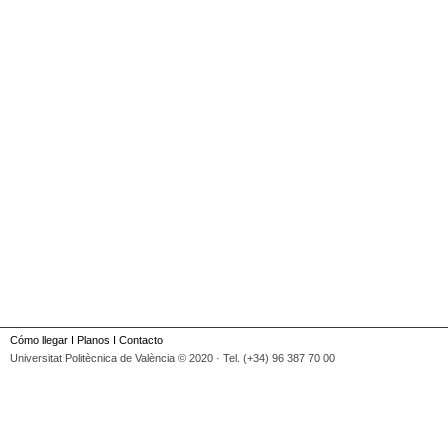
Cómo llegar
I
Planos
I
Contacto
Universitat Politècnica de València © 2020 · Tel. (+34) 96 387 70 00