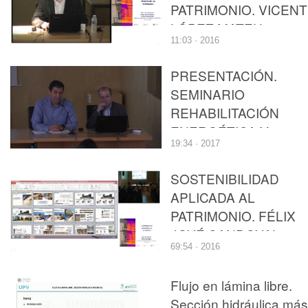
PATRIMONIO. VICEN
LÓPEZ MATEU
11:03 · 2016
PRESENTACIÓN.
SEMINARIO
REHABILITACIÓN
ENERGÉTICA Y
19:34 · 2017
SOSTENIBILIDAD
APLICADA AL
SOSTENIBILIDAD
PATRIMONIO. VICEN
APLICADA AL
LÓPEZ MATEU
PATRIMONIO. FÉLIX
JOVÉ SANDOVAL
69:54 · 2016
Flujo en lámina libre.
Sección hidráulica más