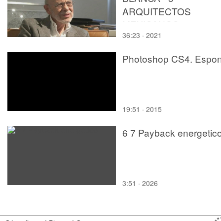
ARQUITECTOS
MEXICANOS. 1.
36:23 · 2021
ERNESTO ALVA.
Arquitectura Mexicana
Photoshop CS4. Espon
Contemporánea.
19:51 · 2015
6 7 Payback energetic
3:51 · 2026