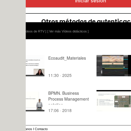
ídeos de RTV ]
[ Ver más Vídeos didácticos ]
Ecoaudit_Materiales
Introducci
paso a pas
de velocid
11:30 · 2025
0:04 · 202
BPMN. Business
Prac Infor
Process Management
Dimension
notation.
Subunidad
17:06 · 2018
16:24 · 20
Regulares 
DimSub Pa
anos
I
Contacto