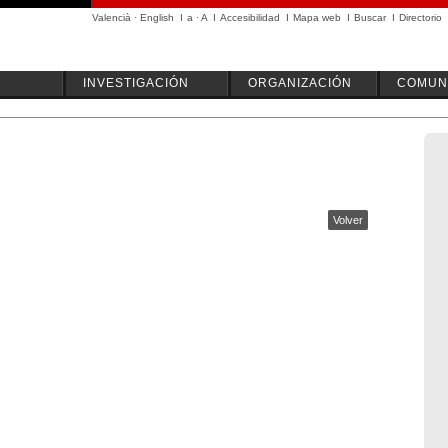
Valencià
·
English
I
a
·
A
I
Accesibilidad
I
Mapa web
I
Buscar
I
Directorio
INVESTIGACIÓN
ORGANIZACIÓN
COMUN
Volver