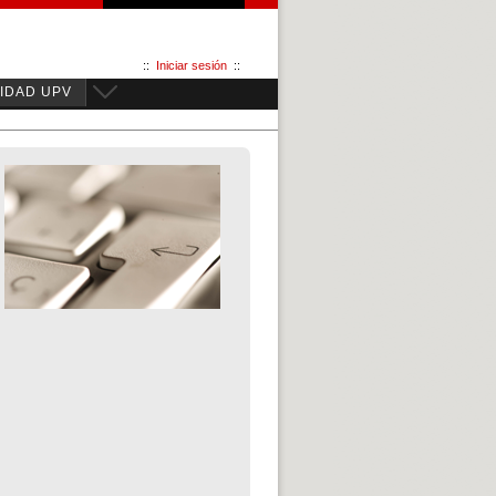
::
Iniciar sesión
::
IDAD UPV