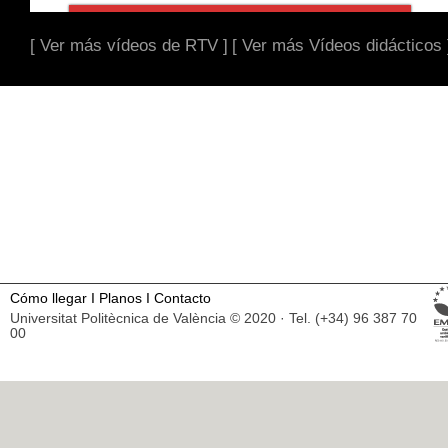
[ Ver más vídeos de RTV ]
[ Ver más Vídeos didácticos 
Cómo llegar
I
Planos
I
Contacto
Universitat Politècnica de València © 2020 · Tel. (+34) 96 387 70
00