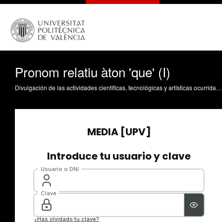
Pronom relatiu àton 'que' (I)
Divulgación de las actividades científicas, tecnológicas y artísticas ocurridas en los tres campus de la UPV