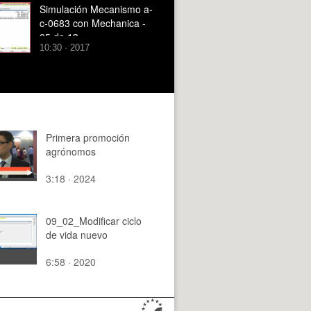
Simulación Mecanismo a-
c-0683 con Mechanica -
05 de 13
10:30 · 2017
Primera promoción
agrónomos
3:18 · 2024
09_02_Modificar ciclo
de vida nuevo
6:58 · 2020