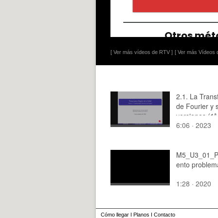
[ Ver más vídeos de RTV ]
[ Ver más Vídeos d
2.1. La Tran
de Fourier y 
versiones (1ª
6:06 · 2023
M5_U3_01_P
ento problem
1:28 · 2020
Cómo llegar
I
Planos
I
Contacto