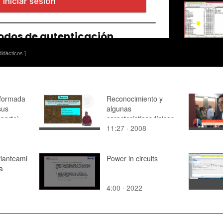
idácticos ]
sformada
Reconocimiento y
sus
algunas
 parte)
características físicas
11:27 · 2008
de los sustratos
lanteami
Power in circuits
a
4:00 · 2022