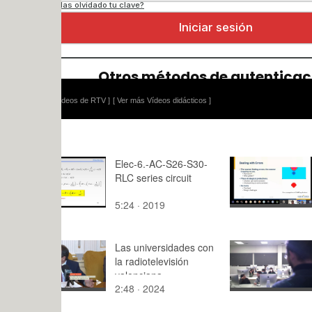
ídeos de RTV ]
[ Ver más Vídeos didácticos ]
Elec-6.-AC-S26-S30-
DSN2020 -
RLC series circuit
Track - Ses
Fault Injec
5:24 · 2019
40:52 · 20
Las universidades con
Ejercicio 3
la radiotelevisión
DaVinci. M
valenciana
Inés Castill
2:48 · 2024
3:12 · 202