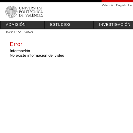
Valencià
·
English
I
a
ADMISIÓN
ESTUDIOS
INVESTIGACIÓN
Inicio UPV
::
Volver
Error
Información
No existe información del vídeo