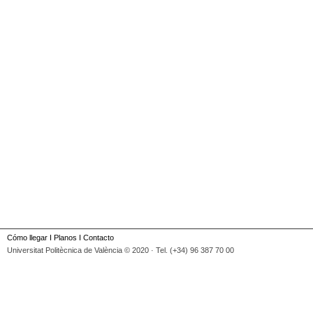
Cómo llegar
I
Planos
I
Contacto
Universitat Politècnica de València © 2020 · Tel. (+34) 96 387 70 00