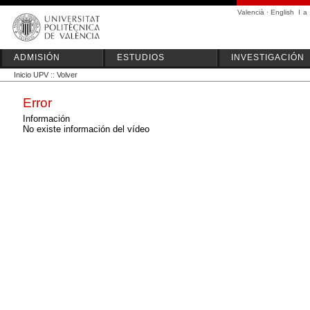
Valencià
·
English
I
a
ADMISIÓN
ESTUDIOS
INVESTIGACIÓN
Inicio UPV
::
Volver
Error
Información
No existe información del vídeo