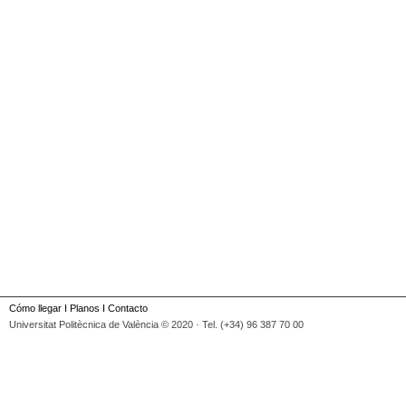
Cómo llegar
I
Planos
I
Contacto
Universitat Politècnica de València © 2020 · Tel. (+34) 96 387 70 00