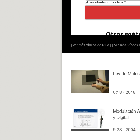
[ Ver más vídeos de RTV ]
[ Ver más Vídeos d
Ley de Malus
0:18 · 2018
Modulación A
y Digital
9:23 · 2004