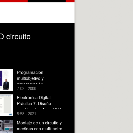
D circuito
Programación
multiobjetivo y
programación
7:02 · 2009
compromiso
Electrónica Digital.
Práctica 7. Diseño
combinacional con PLD.
5:58 · 2021
Montaje de un circuito y
medidas con multímetro