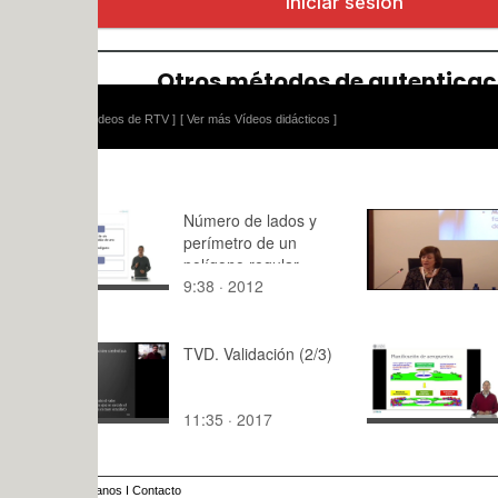
ídeos de RTV ]
[ Ver más Vídeos didácticos ]
Número de lados y
VI Encuent
perímetro de un
Parte11
polígono regular
9:38 · 2012
17:39 · 20
TVD. Validación (2/3)
Tema 3: PL
de Aeropue
11:35 · 2017
12:11 · 20
anos
I
Contacto