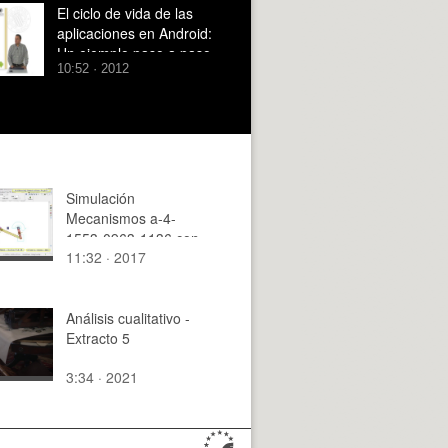
UNITY
El ciclo de vida de las
aplicaciones en Android:
Un ejemplo paso a paso
10:52 · 2012
Simulación
Mecanismos a-4-
1553-0963-1136 con
11:32 · 2017
Cosmos Motion - 07
de 10
Análisis cualitativo -
Extracto 5
3:34 · 2021