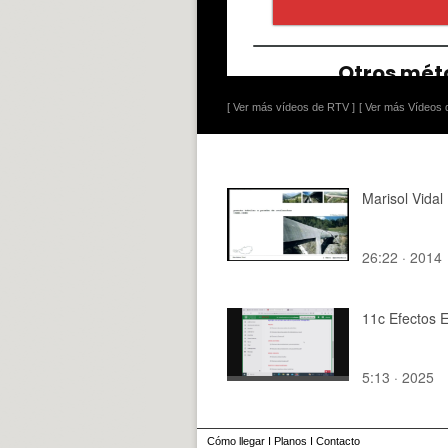
[ Ver más vídeos de RTV ]
[ Ver más Vídeos d
Marisol Vidal
26:22 · 2014
11c Efectos 
5:13 · 2025
Cómo llegar
I
Planos
I
Contacto