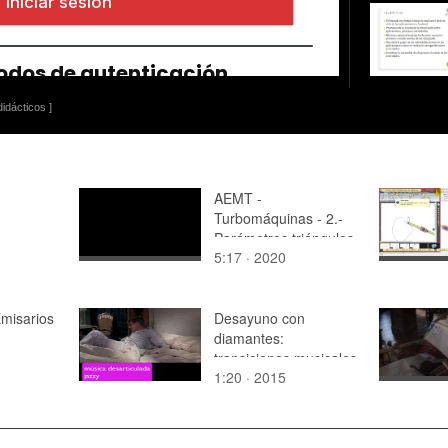
idácticos ]
AEMT -
Turbomáquinas - 2.-
Parámetros triángulos
5:17 · 2020
de velocidad
Emisarios
Desayuno con
diamantes:
transiciones musicales
1:20 · 2015
corte