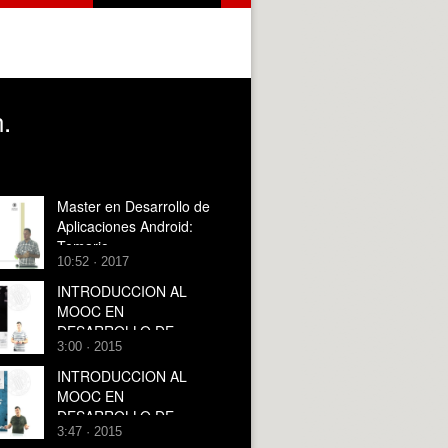
.
Master en Desarrollo de
Aplicaciones Android:
Temario
10:52 · 2017
INTRODUCCION AL
MOOC EN
DESARROLLO DE
3:00 · 2015
VIDEOJUEGOS CON
UNITY
INTRODUCCION AL
MOOC EN
DESARROLLO DE
3:47 · 2015
VIDEOJUEGOS CON