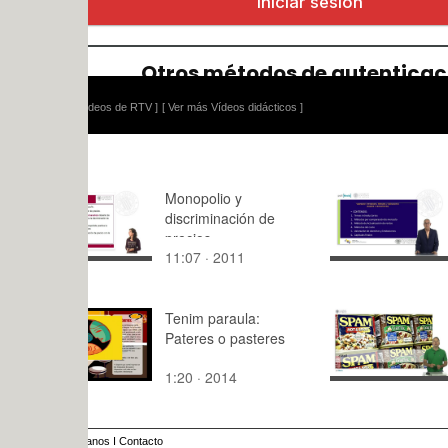
ídeos de RTV ]
[ Ver más Vídeos didácticos ]
Monopolio y
Valoración
discriminación de
Inmobiliar
precios
y Aplicacio
11:07 · 2011
4:06 · 201
(España e
Iberoaméri
Presentaci
Tenim paraula:
Redes de
Pateres o pasteres
ordenadore
Comunicac
1:20 · 2014
5:56 · 201
ordenador
anos
I
Contacto