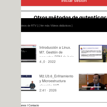
ídeos de RTV ]
[ Ver más Vídeos didácticos ]
Introducción a Linux.
Evaluating,
M7. Gestión de
concluding 
paquetes RPM de bajo
storytelling
4:,0 · 2022
3:40 · 201
nivel con rpm
M2.U3.6_Enfriamiento
Convenio e
y Microestructura
y ARIVAL
aleación 80B
2:41 · 2026
3:30 · 202
anos
I
Contacto