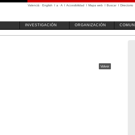
Valencià
·
English
I
a
·
A
I
Accesibilidad
I
Mapa web
I
Buscar
I
Directorio
INVESTIGACIÓN
ORGANIZACIÓN
COMUN
Volver