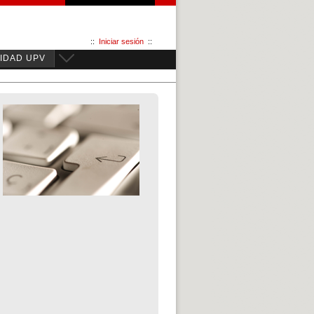
::
Iniciar sesión
::
IDAD UPV