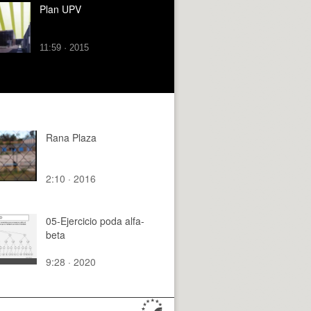
Plan UPV
11:59 · 2015
Rana Plaza
2:10 · 2016
05-Ejercicio poda alfa-
beta
9:28 · 2020