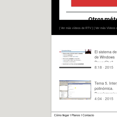
[ Ver más vídeos de RTV ]
[ Ver más Vídeos d
El sistema d
de Windows
PowerShell
8:18 · 2015
Tema 5. Inter
polinómica.
Desplazamien
4:04 · 2015
origen.
Cómo llegar
I
Planos
I
Contacto