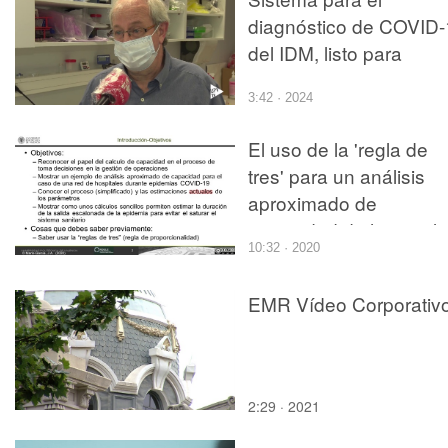
diagnóstico de COVID-
del IDM, listo para
ensayos en muestras
3:42 · 2024
clínicas
El uso de la 'regla de
tres' para un análisis
aproximado de
capacidad de hospital
10:32 · 2020
aplicado a COVID-19
EMR Vídeo Corporativ
2:29 · 2021