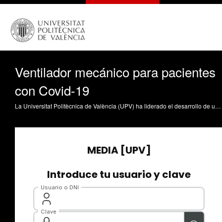
Ventilador mecánico para pacientes
con Covid-19
La Universitat Politècnica de València (UPV) ha liderado el desarrollo de un nuevo ventilador mecánico, listo ya para su rápida producción industrial, con el objetivo de favorecer el tratamiento en los hospitales de pacientes afectados con COVID-19. Junto al equipo de la UPV, han participado investigadores del Instituto de Biomecánica de Valencia (IBV) y el Instituto Tecnológico AIDIMME. Además, en el desarrollo del nuevo ventilador también han colaborado expertos en tecnología de ventilación mecánica respiratoria, en concreto, Daniel Navajas y Ramón Farré, doctores del Centro de Investigación Biomédica en Red de Enfermedades Respiratorias (CIBERES)-Universitat de Barcelona, y Rafael Badenes, del Grupo de Investigación en Anestesia del Instituto de Investigación Sanitaria (INCLIVA) del Hospital Clínico de Valencia, jefe de sección de Anestesia en el mismo, y coordinador de Transplantes de la provincia de Valencia. La insuficiencia respiratoria es uno de los síntomas asociados con COVID-19, y se estima que entre un 3 y un 7%% de los infectados con el virus requerirán sistemas de ventilación mecánica. “Con la incidencia de esta pandemia”, afirma Javier Saiz, director del Centro de Investigación e Innovación en Bioingeniería (Ci2B) de la Universitat Politècnica de València y coordinador del equipo de trabajo que ha desarrollado el ventilador, “el sistema sanitario puede verse desbordado. Por ello, nuestro trabajo quiere contribuir a aumentar el número de ventiladores disponibles en los hospitales. El equipo ya está validado en el laboratorio y listo para producirse a gran escala cuando se obtenga el permiso de la Agencia Española de Medicamentos y Productos Sanitarios”.