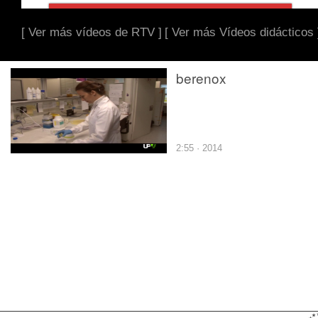
[ Ver más vídeos de RTV ]
[ Ver más Vídeos didácticos 
berenox
2:55 · 2014