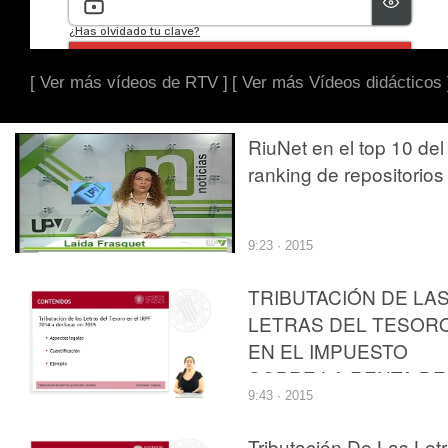
[ Ver más vídeos de RTV ]
[ Ver más Vídeos didácticos 
RiuNet en el top 10 del
ranking de repositorios
9:23 · 2015
TRIBUTACIÓN DE LA
LETRAS DEL TESOR
EN EL IMPUESTO
SOBRE LA RENTA DE
9:43 · 2015
LAS PERSONAS
FÍSICAS
Tributación De Las Let