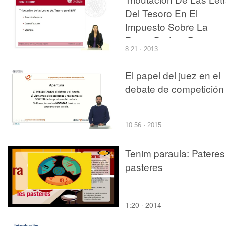
Del Tesoro En El
Impuesto Sobre La
Renta De Las Persona
8:21 · 2013
Físicas
El papel del juez en el
debate de competición
10:56 · 2015
Tenim paraula: Pateres
pasteres
1:20 · 2014